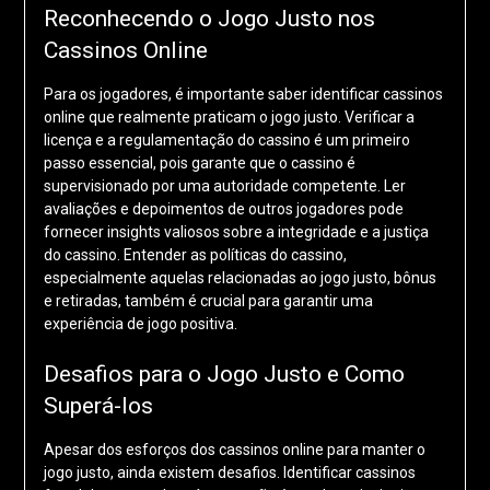
Reconhecendo o Jogo Justo nos
Cassinos Online
Para os jogadores, é importante saber identificar cassinos
online que realmente praticam o jogo justo. Verificar a
licença e a regulamentação do cassino é um primeiro
passo essencial, pois garante que o cassino é
supervisionado por uma autoridade competente. Ler
avaliações e depoimentos de outros jogadores pode
fornecer insights valiosos sobre a integridade e a justiça
do cassino. Entender as políticas do cassino,
especialmente aquelas relacionadas ao jogo justo, bônus
e retiradas, também é crucial para garantir uma
experiência de jogo positiva.
Desafios para o Jogo Justo e Como
Superá-los
Apesar dos esforços dos cassinos online para manter o
jogo justo, ainda existem desafios. Identificar cassinos