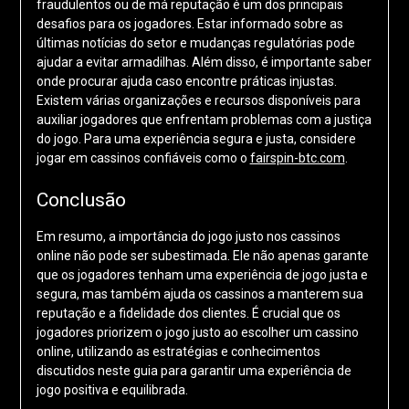
fraudulentos ou de má reputação é um dos principais
desafios para os jogadores. Estar informado sobre as
últimas notícias do setor e mudanças regulatórias pode
ajudar a evitar armadilhas. Além disso, é importante saber
onde procurar ajuda caso encontre práticas injustas.
Existem várias organizações e recursos disponíveis para
auxiliar jogadores que enfrentam problemas com a justiça
do jogo. Para uma experiência segura e justa, considere
jogar em cassinos confiáveis como o
fairspin-btc.com
.
Conclusão
Em resumo, a importância do jogo justo nos cassinos
online não pode ser subestimada. Ele não apenas garante
que os jogadores tenham uma experiência de jogo justa e
segura, mas também ajuda os cassinos a manterem sua
reputação e a fidelidade dos clientes. É crucial que os
jogadores priorizem o jogo justo ao escolher um cassino
online, utilizando as estratégias e conhecimentos
discutidos neste guia para garantir uma experiência de
jogo positiva e equilibrada.